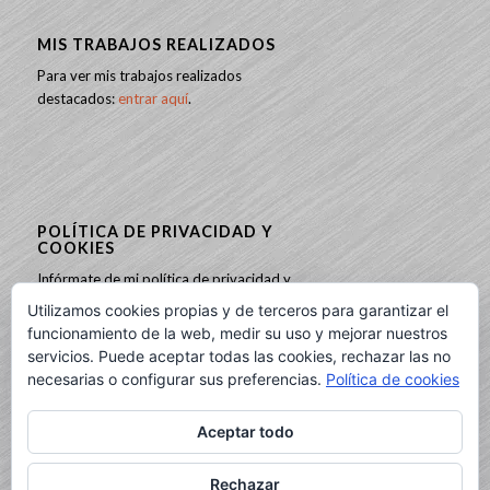
MIS TRABAJOS REALIZADOS
Para ver mis trabajos realizados
destacados:
entrar aquí
.
POLÍTICA DE PRIVACIDAD Y
COOKIES
Infórmate de mi política de privacidad y
cookies:
entrando aquí
.
Utilizamos cookies propias y de terceros para garantizar el
funcionamiento de la web, medir su uso y mejorar nuestros
servicios. Puede aceptar todas las cookies, rechazar las no
necesarias o configurar sus preferencias.
Política de cookies
Aceptar todo
BUSCAR
Rechazar