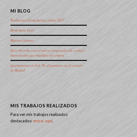
MI BLOG
Tendencias del marketing online 2027
Herbolario Uros
Mejores Cuentas
Nace fincoche.com el nuevo comparador de coches y
financiación que simplifica la compra
Apartamentos en Sol: Tu alojamiento en el corazón
de Madrid
MIS TRABAJOS REALIZADOS
Para ver mis trabajos realizados
destacados:
entrar aquí
.