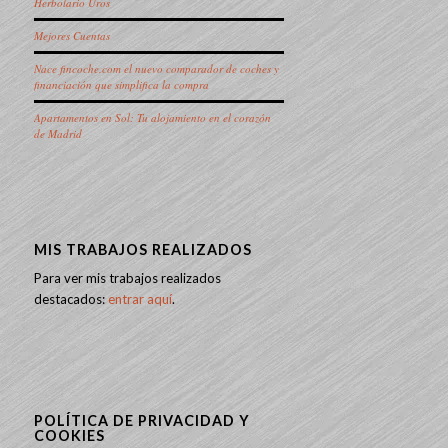
Herbolario Uros
Mejores Cuentas
Nace fincoche.com el nuevo comparador de coches y
financiación que simplifica la compra
Apartamentos en Sol: Tu alojamiento en el corazón
de Madrid
MIS TRABAJOS REALIZADOS
Para ver mis trabajos realizados
destacados:
entrar aquí
.
POLÍTICA DE PRIVACIDAD Y
COOKIES