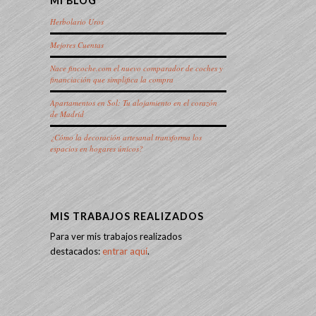
MI BLOG
Herbolario Uros
Mejores Cuentas
Nace fincoche.com el nuevo comparador de coches y
financiación que simplifica la compra
Apartamentos en Sol: Tu alojamiento en el corazón
de Madrid
¿Cómo la decoración artesanal transforma los
espacios en hogares únicos?
MIS TRABAJOS REALIZADOS
Para ver mis trabajos realizados
destacados:
entrar aquí
.