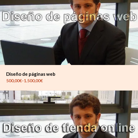
Diseño de páginas web
Rango
500,00
€
-
1.500,00
€
de
precios:
desde
500,00€
hasta
1.500,00€