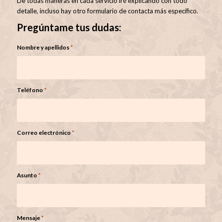
De todas maneras en cada servicio iré explicando con todo
detalle, incluso hay otro formulario de contacta más específico.
Pregúntame tus dudas:
Nombre y apellidos
*
Teléfono
*
Correo electrónico
*
Asunto
*
Mensaje
*