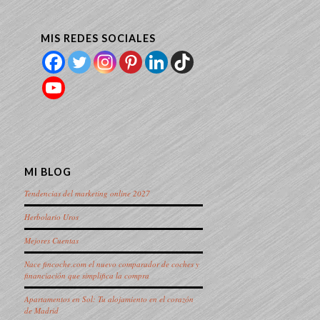
MIS REDES SOCIALES
MI BLOG
Tendencias del marketing online 2027
Herbolario Uros
Mejores Cuentas
Nace fincoche.com el nuevo comparador de coches y
financiación que simplifica la compra
Apartamentos en Sol: Tu alojamiento en el corazón
de Madrid