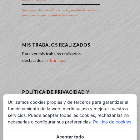
Nace fincoche.com el nuevo comparador de coches y
financiación que simplifica la compra
MIS TRABAJOS REALIZADOS
Para ver mis trabajos realizados
destacados:
entrar aquí
.
POLÍTICA DE PRIVACIDAD Y
COOKIES
Utilizamos cookies propias y de terceros para garantizar el
Infórmate de mi política de privacidad y
funcionamiento de la web, medir su uso y mejorar nuestros
cookies:
entrando aquí
.
servicios. Puede aceptar todas las cookies, rechazar las no
necesarias o configurar sus preferencias.
Política de cookies
Aceptar todo