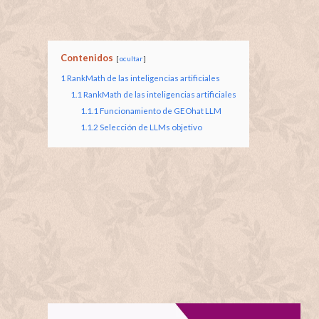
Contenidos
ocultar
1
RankMath de las inteligencias artificiales
1.1
RankMath de las inteligencias artificiales
1.1.1
Funcionamiento de GEOhat LLM
1.1.2
Selección de LLMs objetivo