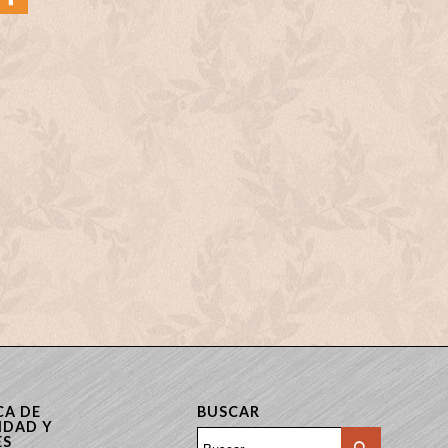
CA DE
BUSCAR
IDAD Y
ES