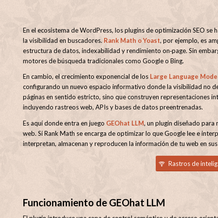
En el ecosistema de WordPress, los plugins de optimización SEO se
la visibilidad en buscadores.
Rank Math o Yoast
, por ejemplo, es a
estructura de datos, indexabilidad y rendimiento on‑page. Sin embar
motores de búsqueda tradicionales como Google o Bing.
En cambio, el crecimiento exponencial de los
Large Language Model
configurando un nuevo espacio informativo donde la visibilidad no 
páginas en sentido estricto, sino que construyen representaciones in
incluyendo rastreos web, APIs y bases de datos preentrenadas.
Es aquí donde entra en juego
GEOhat LLM
, un plugin diseñado para
web. Si Rank Math se encarga de optimizar lo que Google lee e interp
interpretan, almacenan y reproducen la información de tu web en sus
Rastros de intelige
Funcionamiento de GEOhat LLM
El plugin introduce una capa de control semántico y de acceso orienta