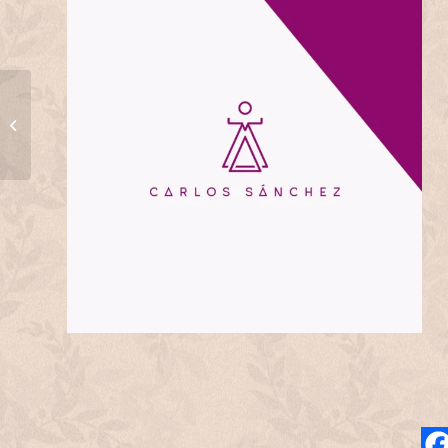
Cómo un consultor SEO
puede ayudar a
negocios locales a
destacar en Google