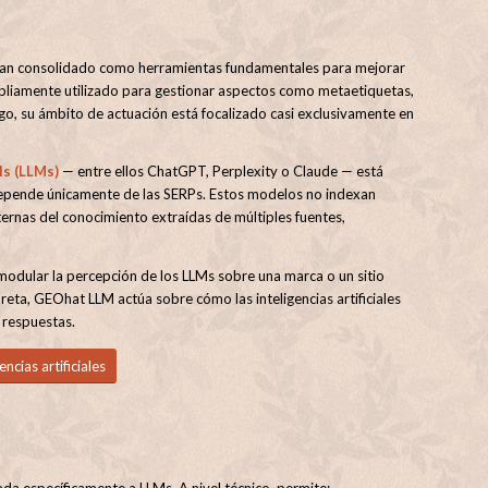
 han consolidado como herramientas fundamentales para mejorar
mpliamente utilizado para gestionar aspectos como metaetiquetas,
go, su ámbito de actuación está focalizado casi exclusivamente en
s (LLMs)
— entre ellos ChatGPT, Perplexity o Claude — está
depende únicamente de las SERPs. Estos modelos no indexan
ternas del conocimiento extraídas de múltiples fuentes,
 modular la percepción de los LLMs sobre una marca o un sitio
reta, GEOhat LLM actúa sobre cómo las inteligencias artificiales
 respuestas.
ncias artificiales
da específicamente a LLMs. A nivel técnico, permite: