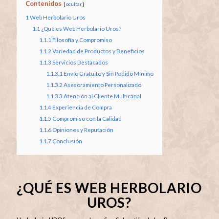
Contenidos
ocultar
1
Web Herbolario Uros
1.1
¿Qué es Web Herbolario Uros?
1.1.1
Filosofía y Compromiso
1.1.2
Variedad de Productos y Beneficios
1.1.3
Servicios Destacados
1.1.3.1
Envío Gratuito y Sin Pedido Mínimo
1.1.3.2
Asesoramiento Personalizado
1.1.3.3
Atención al Cliente Multicanal
1.1.4
Experiencia de Compra
1.1.5
Compromiso con la Calidad
1.1.6
Opiniones y Reputación
1.1.7
Conclusión
¿QUÉ ES WEB HERBOLARIO
UROS?