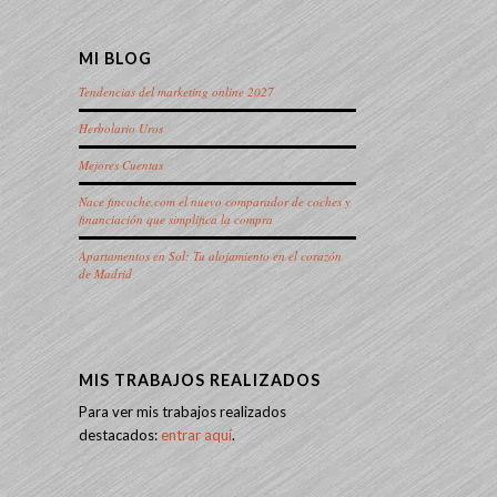
MI BLOG
Tendencias del marketing online 2027
Herbolario Uros
Mejores Cuentas
Nace fincoche.com el nuevo comparador de coches y
financiación que simplifica la compra
Apartamentos en Sol: Tu alojamiento en el corazón
de Madrid
MIS TRABAJOS REALIZADOS
Para ver mis trabajos realizados
destacados:
entrar aquí
.