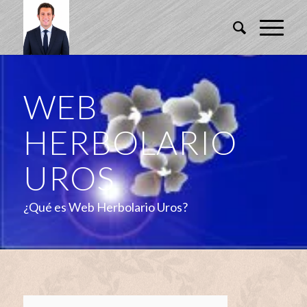
WEB
HERBOLARIO
UROS
¿Qué es Web Herbolario Uros?