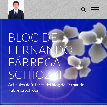
BLOG DE
FERNANDO
FÁBREGA
SCHIOZZI
Artículos de interés del blog de Fernando
Fábrega Schiozzi.