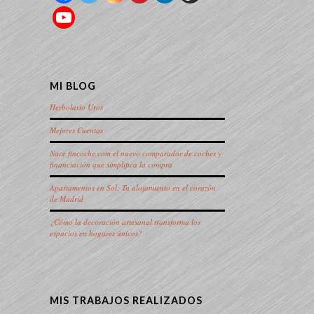
MI BLOG
Herbolario Uros
Mejores Cuentas
Nace fincoche.com el nuevo comparador de coches y
financiación que simplifica la compra
Apartamentos en Sol: Tu alojamiento en el corazón
de Madrid
¿Cómo la decoración artesanal transforma los
espacios en hogares únicos?
MIS TRABAJOS REALIZADOS