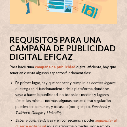
REQUISITOS PARA UNA
CAMPAÑA DE PUBLICIDAD
DIGITAL EFICAZ
Para hace runa
campaña de publicidad
digital eficiente, hay que
tener en cuenta algunos aspectos fundamentales:
En primer lugar, hay que conocer y cumplir las
normas legales
que regulan el funcionamiento de la plataforma donde se
vaya a hacer la publicidad, no todos los medios y lugares
tienen las mismas normas: algunas partes de su regulación
pueden ser comunes, y otras no (por ejemplo,
Facebook
y
Twitter
o
Google
y
LinkedIn
).
Saber a quién te diriges
y en consecuencia poder
segmentar
al
cliente potencial
en la plataforma o medio, por ejemplo,