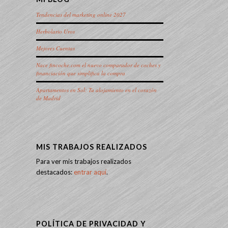
Tendencias del marketing online 2027
Herbolario Uros
Mejores Cuentas
Nace fincoche.com el nuevo comparador de coches y
financiación que simplifica la compra
Apartamentos en Sol: Tu alojamiento en el corazón
de Madrid
MIS TRABAJOS REALIZADOS
Para ver mis trabajos realizados
destacados:
entrar aquí
.
POLÍTICA DE PRIVACIDAD Y