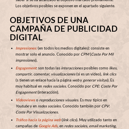
Los objetivos posibles se exponen en el apartado siguiente.
OBJETIVOS DE UNA
CAMPAÑA DE PUBLICIDAD
DIGITAL
Impresiones:
(en todos los medios digitales): consiste en
mostrar solo el anuncio. Conocido por
CPM
(
Coste Por Mil
impresiones
).
Engagement
: son todas las
interacciones
posibles como
likes
,
compartir
,
comentar
,
visualizaciones
(si es un vídeo),
link clics
(s tienen un enlace hacia la página
web
y
generar visitas
). Es
muy habitual en
redes sociales
. Conocido por
CPE
:
Coste Por
Engagement
(interacción).
Videoviews
o
reproducciones visuales
. Es muy típico en
Youtube
y en
redes sociales
. Conocido también por
CPV
:
Coste Por Visualizaciones
.
Tráfico hacia la página web
(
link clics
). Muy utilizado tanto en
campañas de
Google Ads
, en
redes sociales
,
email marketing
,