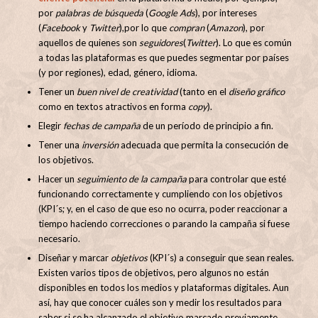
por
palabras de búsqueda
(
Google Ads
), por intereses
(
Facebook
y
Twitter
),por lo que
compran
(
Amazon
), por
aquellos de quienes son
seguidores
(
Twitter
). Lo que es común
a todas las plataformas es que puedes segmentar por países
(y por regiones), edad, género, idioma.
Tener un
buen nivel de creatividad
(tanto en el
diseño gráfico
como en textos atractivos en forma
copy
).
Elegir
fechas de campaña
de un período de principio a fin.
Tener una
inversión
adecuada que permita la consecución de
los objetivos.
Hacer un
seguimiento de la campaña
para controlar que esté
funcionando correctamente y cumpliendo con los objetivos
(KPI´s; y, en el caso de que eso no ocurra, poder reaccionar a
tiempo haciendo correcciones o parando la campaña si fuese
necesario.
Diseñar y marcar
objetivos
(KPI´s) a conseguir que sean reales.
Existen varios tipos de objetivos, pero algunos no están
disponibles en todos los medios y plataformas digitales. Aun
así, hay que conocer cuáles son y medir los resultados para
saber si se ha alcanzado el objetivo marcado previamente.