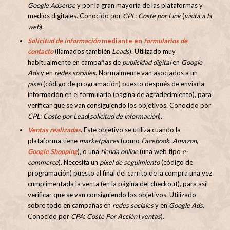
Google Adsense
y por la gran mayoría de las plataformas y
medios digitales. Conocido por
CPL
:
Coste por Link
(
visita a la
web
).
Solicitud de información
mediante en
formularios de
contacto
(llamados también
Leads
). Utilizado muy
habitualmente en campañas de
publicidad digital
en
Google
Ads
y en
redes sociales
. Normalmente van asociados a un
píxel
(código de programación) puesto después de enviarla
información en el formulario (página de agradecimiento), para
verificar que se van consiguiendo los objetivos. Conocido por
CPL
:
Coste por Lead
(
solicitud de información
).
Ventas realizadas
. Este objetivo se utiliza cuando la
plataforma tiene
marketplaces
(como
Facebook
,
Amazon
,
Google Shopping
), o una
tienda online
(una web tipo
e-
commerce
). Necesita un
píxel de seguimiento
(código de
programación) puesto al final del carrito de la compra una vez
cumplimentada la venta (en la página del checkout), para así
verificar que se van consiguiendo los objetivos. Utilizado
sobre todo en campañas en
redes sociales
y en
Google Ads
.
Conocido por
CPA
:
Coste Por Acción
(
ventas
).