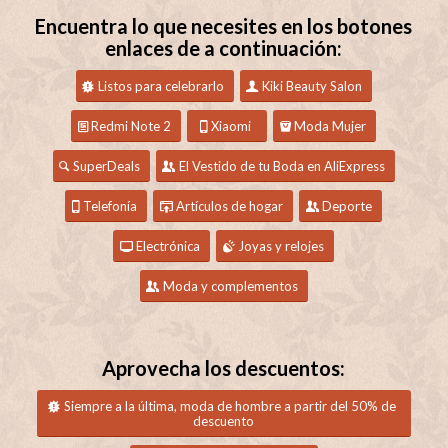
Encuentra lo que necesites en los botones
enlaces de a continuación:
Listos para celebrarlo
Kiki Beauty Salon
Redmi Note 2
Xiaomi
Moda Mujer
SuperDeals
El Vestido de tu Boda en AliExpress
Telefonía
Artículos de hogar
Deporte
Electrónica
Joyas y relojes
Moda y complementos
Aprovecha los descuentos:
Siempre a la última, moda de hombre a partir del 50% de
descuento