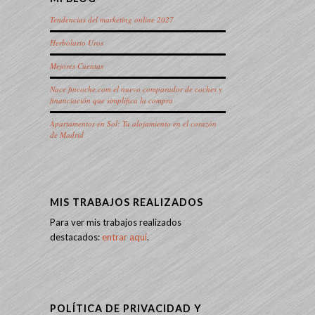
Tendencias del marketing online 2027
Herbolario Uros
Mejores Cuentas
Nace fincoche.com el nuevo comparador de coches y
financiación que simplifica la compra
Apartamentos en Sol: Tu alojamiento en el corazón
de Madrid
MIS TRABAJOS REALIZADOS
Para ver mis trabajos realizados
destacados:
entrar aquí
.
POLÍTICA DE PRIVACIDAD Y