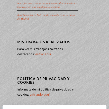
Nace fincoche.com el nuevo comparador de coches y
financiación que simplifica la compra
Apartamentos en Sol: Tu alojamiento en el corazón
de Madrid
MIS TRABAJOS REALIZADOS
Para ver mis trabajos realizados
destacados:
entrar aquí
.
POLÍTICA DE PRIVACIDAD Y
COOKIES
Infórmate de mi política de privacidad y
cookies:
entrando aquí
.